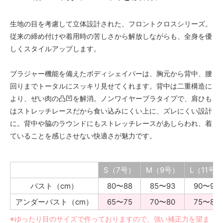
生地の目を考慮して立体設計された、フロントクロスシリーズ。
従来の締め付けや着用時の苦しさから解放しながらも、全身を優
しくスタイルアップします。
ブラジャー機能を備えたボディシェイパーは、胸元から背中、腰
回りまでトータルにスッキリ見せてくれます。背中は二重構造に
より、ぜい肉の凸凹を解消。ノンワイヤーブラタイプで、肩ひも
はストレッチレースだから食い込みにくい上に、ズレにくい設計
に。背中や脇のラウンドにもストレッチレースがあしらわれ、着
ていることを感じさせない快適さが魅力です。
S（7号）
M（9号）
L（11号）
バスト
（cm）
80〜88
85〜93
90〜98
アンダーバスト
（cm）
65〜75
70〜80
75〜85
※ゆったり目のサイズで作っておりますので、強い補正力を望ま